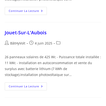
Saint-
Continuer La Lecture
Maur
Jouet-Sur-L’Aubois
Auteur/autrice
Publication
Post
BâtHyVolt
4 juin 2025
de
publiée :
category:
la
26 panneaux solaires de 425 Wc - Puissance totale installée :
publication :
11 kWc - Installation en autoconsommation et vente du
surplus avec batterie lithium (7 kWh de
stockage).Installation photovoltaïque sur…
Jouet-
Continuer La Lecture
Sur-
L’Aubois