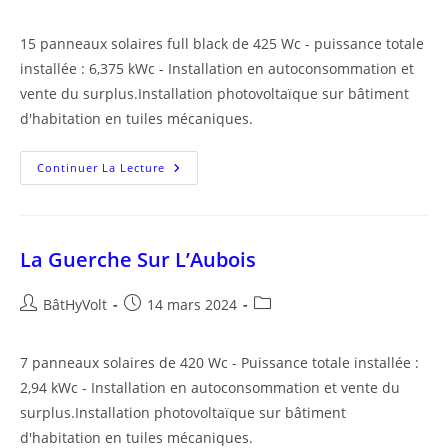
de
publiée :
category:
la
15 panneaux solaires full black de 425 Wc - puissance totale
publication :
installée : 6,375 kWc - Installation en autoconsommation et
vente du surplus.Installation photovoltaïque sur bâtiment
d'habitation en tuiles mécaniques.
Trouy
Continuer La Lecture
La Guerche Sur L’Aubois
Auteur/autrice
Publication
Post
BâtHyVolt
14 mars 2024
de
publiée :
category:
la
7 panneaux solaires de 420 Wc - Puissance totale installée :
publication :
2,94 kWc - Installation en autoconsommation et vente du
surplus.Installation photovoltaïque sur bâtiment
d'habitation en tuiles mécaniques.