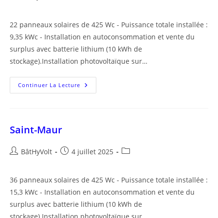
de
publiée :
category:
la
22 panneaux solaires de 425 Wc - Puissance totale installée :
publication :
9,35 kWc - Installation en autoconsommation et vente du
surplus avec batterie lithium (10 kWh de
stockage).Installation photovoltaïque sur…
Lugny-
Continuer La Lecture
Champagne
Saint-Maur
Auteur/autrice
Publication
Post
BâtHyVolt
4 juillet 2025
de
publiée :
category:
la
36 panneaux solaires de 425 Wc - Puissance totale installée :
publication :
15,3 kWc - Installation en autoconsommation et vente du
surplus avec batterie lithium (10 kWh de
stockage).Installation photovoltaïque sur…