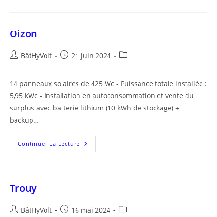
Oizon
Auteur/autrice
Publication
Post
BâtHyVolt
21 juin 2024
de
publiée :
category:
la
14 panneaux solaires de 425 Wc - Puissance totale installée :
publication :
5,95 kWc - Installation en autoconsommation et vente du
surplus avec batterie lithium (10 kWh de stockage) +
backup…
Oizon
Continuer La Lecture
Trouy
Auteur/autrice
Publication
Post
BâtHyVolt
16 mai 2024