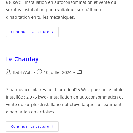
6,8 kWc - Installation en autoconsommation et vente du
surplus.Installation photovoltaïque sur bâtiment
d'habitation en tuiles mécaniques.
Jussy-
Continuer La Lecture
Le-
Chaudrier
Le Chautay
Auteur/autrice
Publication
Post
BâtHyVolt
10 juillet 2024
de
publiée :
category:
la
7 panneaux solaires full black de 425 Wc - puissance totale
publication :
installée : 2,975 kWc - Installation en autoconsommation et
vente du surplus.Installation photovoltaïque sur bâtiment
d'habitation en ardoises.
Le
Continuer La Lecture
Chautay