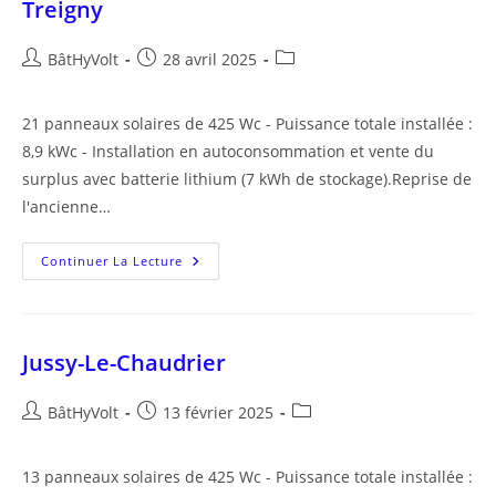
Treigny
Auteur/autrice
Publication
Post
BâtHyVolt
28 avril 2025
de
publiée :
category:
la
21 panneaux solaires de 425 Wc - Puissance totale installée :
publication :
8,9 kWc - Installation en autoconsommation et vente du
surplus avec batterie lithium (7 kWh de stockage).Reprise de
l'ancienne…
Treigny
Continuer La Lecture
Jussy-Le-Chaudrier
Auteur/autrice
Publication
Post
BâtHyVolt
13 février 2025
de
publiée :
category:
la
13 panneaux solaires de 425 Wc - Puissance totale installée :
publication :