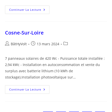
La
Continuer La Lecture
Guerche
Sur
L’Aubois
Cosne-Sur-Loire
Auteur/autrice
Publication
Post
BâtHyVolt
13 mars 2024
de
publiée :
category:
la
7 panneaux solaires de 420 Wc - Puissance totale installée :
publication :
2,94 kWc - Installation en autoconsommation et vente du
surplus avec batterie lithium (10 kWh de
stockage).Installation photovoltaïque sur…
Cosne-
Continuer La Lecture
Sur-
Loire