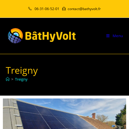
06-31-06-52-01
contact@bathyvolt.fr
Menu
Treigny
>
Treigny