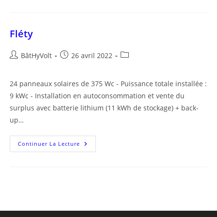
Fléty
Auteur/autrice
Publication
Post
BâtHyVolt
26 avril 2022
de
publiée :
category:
la
24 panneaux solaires de 375 Wc - Puissance totale installée :
publication :
9 kWc - Installation en autoconsommation et vente du
surplus avec batterie lithium (11 kWh de stockage) + back-
up…
Fléty
Continuer La Lecture