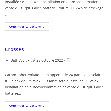
installée : 8,715 kWc - Installation en autoconsommation et
vente du surplus avec batterie lithium (11 kWh de stockage)
…
Crézancy-
Continuer La Lecture
En-
Sancerre
Crosses
Auteur/autrice
Publication
Post
BâtHyVolt
28 octobre 2022
de
publiée :
category:
la
Carport photovoltaïque en appenti de 24 panneaux solaires
publication :
full black de 375 Wc - Puissance totale installée : 9 kWc -
Installation en autoconsommation et vente du surplus avec
batterie…
Crosses
Continuer La Lecture