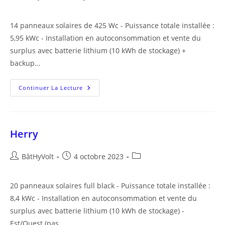
de
publiée :
category:
la
14 panneaux solaires de 425 Wc - Puissance totale installée :
publication :
5,95 kWc - Installation en autoconsommation et vente du
surplus avec batterie lithium (10 kWh de stockage) +
backup…
Oizon
Continuer La Lecture
Herry
Auteur/autrice
Publication
Post
BâtHyVolt
4 octobre 2023
de
publiée :
category:
la
20 panneaux solaires full black - Puissance totale installée :
publication :
8,4 kWc - Installation en autoconsommation et vente du
surplus avec batterie lithium (10 kWh de stockage) -
Est/Ouest (pas…