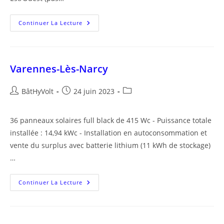
Herry
Continuer La Lecture
Varennes-Lès-Narcy
Auteur/autrice
Publication
Post
BâtHyVolt
24 juin 2023
de
publiée :
category:
la
36 panneaux solaires full black de 415 Wc - Puissance totale
publication :
installée : 14,94 kWc - Installation en autoconsommation et
vente du surplus avec batterie lithium (11 kWh de stockage)
…
Varennes-
Continuer La Lecture
Lès-
Narcy