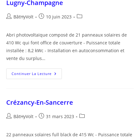
Lugny-Champagne
Auteur/autrice
Publication
Post
BâtHyVolt
10 juin 2023
de
publiée :
category:
la
Abri photovoltaïque composé de 21 panneaux solaires de
publication :
410 Wc qui font office de couverture - Puissance totale
installée : 8,2 kWc - Installation en autoconsommation et
vente du surplus…
Lugny-
Continuer La Lecture
Champagne
Crézancy-En-Sancerre
Auteur/autrice
Publication
Post
BâtHyVolt
31 mars 2023
de
publiée :
category:
la
22 panneaux solaires full black de 415 Wc - Puissance totale
publication :