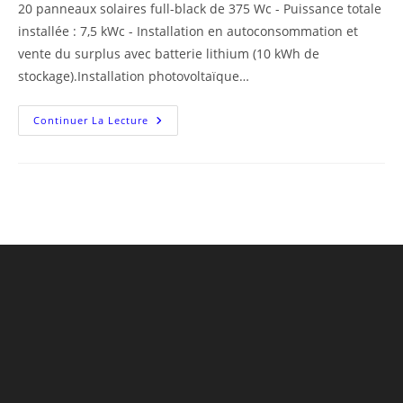
20 panneaux solaires full-black de 375 Wc - Puissance totale
publication :
installée : 7,5 kWc - Installation en autoconsommation et
vente du surplus avec batterie lithium (10 kWh de
stockage).Installation photovoltaïque…
Corvol-
Continuer La Lecture
D’Embernard