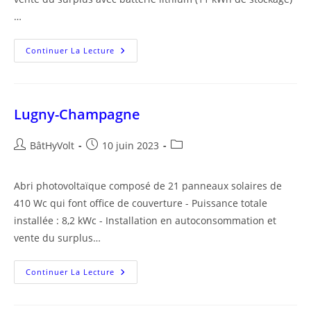
…
Varennes-
Continuer La Lecture
Lès-
Narcy
Lugny-Champagne
Auteur/autrice
Publication
Post
BâtHyVolt
10 juin 2023
de
publiée :
category:
la
Abri photovoltaïque composé de 21 panneaux solaires de
publication :
410 Wc qui font office de couverture - Puissance totale
installée : 8,2 kWc - Installation en autoconsommation et
vente du surplus…
Lugny-
Continuer La Lecture
Champagne