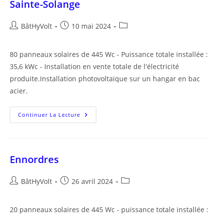
Sainte-Solange
Auteur/autrice
Publication
Post
BâtHyVolt
10 mai 2024
de
publiée :
category:
la
80 panneaux solaires de 445 Wc - Puissance totale installée :
publication :
35,6 kWc - Installation en vente totale de l'électricité
produite.Installation photovoltaïque sur un hangar en bac
acier.
Sainte-
Continuer La Lecture
Solange
Ennordres
Auteur/autrice
Publication
Post
BâtHyVolt
26 avril 2024
de
publiée :
category:
la
20 panneaux solaires de 445 Wc - puissance totale installée :
publication :