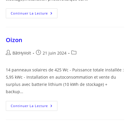
Lugny-
Continuer La Lecture
Champagne
Oizon
Auteur/autrice
Publication
Post
BâtHyVolt
21 juin 2024
de
publiée :
category:
la
14 panneaux solaires de 425 Wc - Puissance totale installée :
publication :
5,95 kWc - Installation en autoconsommation et vente du
surplus avec batterie lithium (10 kWh de stockage) +
backup…
Oizon
Continuer La Lecture