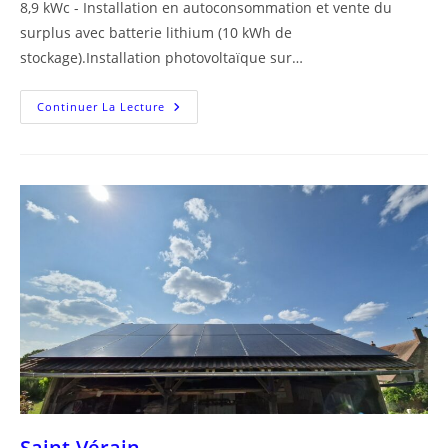
8,9 kWc - Installation en autoconsommation et vente du
surplus avec batterie lithium (10 kWh de
stockage).Installation photovoltaïque sur…
Ennordres
Continuer La Lecture
Saint-Vérain