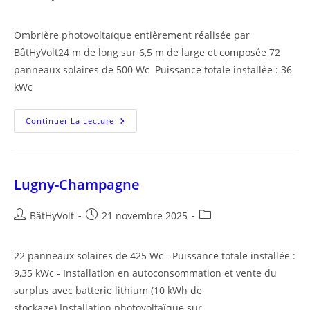
de
publiée :
category:
la
Ombrière photovoltaïque entièrement réalisée par
publication :
BâtHyVolt24 m de long sur 6,5 m de large et composée 72
panneaux solaires de 500 Wc Puissance totale installée : 36
kWc
Sainte-
Continuer La Lecture
Solange
Lugny-Champagne
Auteur/autrice
Publication
Post
BâtHyVolt
21 novembre 2025
de
publiée :
category:
la
22 panneaux solaires de 425 Wc - Puissance totale installée :
publication :
9,35 kWc - Installation en autoconsommation et vente du
surplus avec batterie lithium (10 kWh de
stockage).Installation photovoltaïque sur…