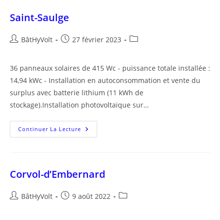
Saint-Saulge
Auteur/autrice
Publication
Post
BâtHyVolt
27 février 2023
de
publiée :
category:
la
36 panneaux solaires de 415 Wc - puissance totale installée :
publication :
14,94 kWc - Installation en autoconsommation et vente du
surplus avec batterie lithium (11 kWh de
stockage).Installation photovoltaïque sur…
Saint-
Continuer La Lecture
Saulge
Corvol-d’Embernard
Auteur/autrice
Publication
Post
BâtHyVolt
9 août 2022
de
publiée :
category:
la