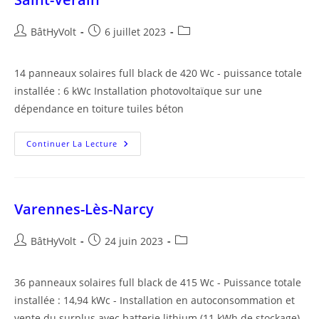
Auteur/autrice
Publication
Post
BâtHyVolt
6 juillet 2023
de
publiée :
category:
la
14 panneaux solaires full black de 420 Wc - puissance totale
publication :
installée : 6 kWc Installation photovoltaïque sur une
dépendance en toiture tuiles béton
Saint-
Continuer La Lecture
Vérain
Varennes-Lès-Narcy
Auteur/autrice
Publication
Post
BâtHyVolt
24 juin 2023
de
publiée :
category:
la
36 panneaux solaires full black de 415 Wc - Puissance totale
publication :
installée : 14,94 kWc - Installation en autoconsommation et
vente du surplus avec batterie lithium (11 kWh de stockage)