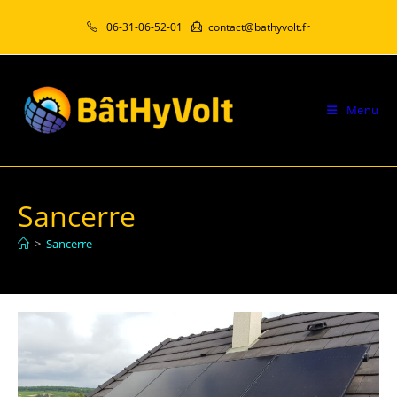
06-31-06-52-01
contact@bathyvolt.fr
Menu
Sancerre
>
Sancerre