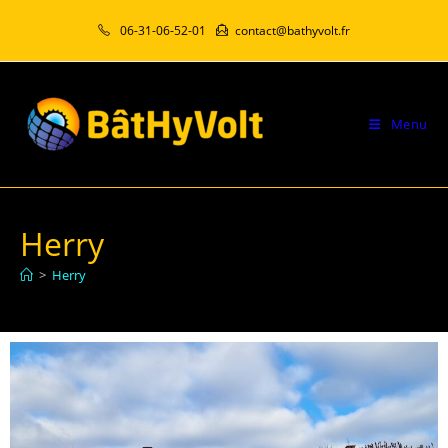
06-31-06-52-01
contact@bathyvolt.fr
Menu
Herry
>
Herry